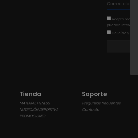
Acepto recibir
puedan interesar
He leído y ace
Tienda
Soporte
MATERIAL FITNESS
Preguntas frecuentes
NUTRICIÓN DEPORTIVA
Contacto
U
PROMOCIONES
c
m