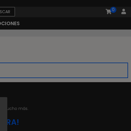
0
SCAR
CIONES
 y mucho más.
MPRA!