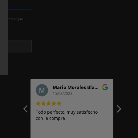
y ofertas que
Mario Morales Blanco
15/03/2023
Todo perfecto, muy satisfecho
Perfec
as
con la compra