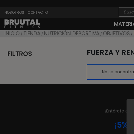
Búsque
NOSOTROS
CONTACTO
de
produc
MATERI
INICIO
TIENDA
NUTRICIÓN DEPORTIVA
OBJETIVOS
/
/
/
/
FUERZA Y RE
FILTROS
No se encontra
¡Entérate de
¡5% 