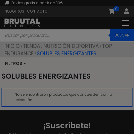
Envíos gratis a partir de 30€
0
NOSOTROS
CONTACTO
Búsqueda
de
BUSCAR
productos
INICIO
TIENDA
NUTRICIÓN DEPORTIVA
TOP
/
/
/
ENDURANCE
SOLUBLES ENERGIZANTES
/
FILTROS
SOLUBLES ENERGIZANTES
No se encontraron productos que concuerden con la
selección.
¡Suscríbete!