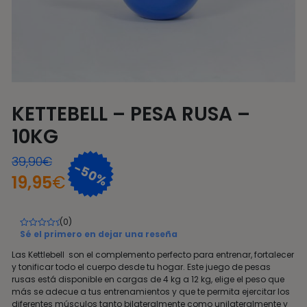
KETTEBELL – PESA RUSA –
10KG
39,90
€
-50%
19,95
€
(0)
0
Sé el primero en dejar una reseña
out
of
Las Kettlebell son el complemento perfecto para entrenar, fortalecer
5
y tonificar todo el cuerpo desde tu hogar. Este juego de pesas
rusas está disponible en cargas de 4 kg a 12 kg, elige el peso que
más se adecue a tus entrenamientos y que te permita ejercitar los
diferentes músculos tanto bilateralmente como unilateralmente y