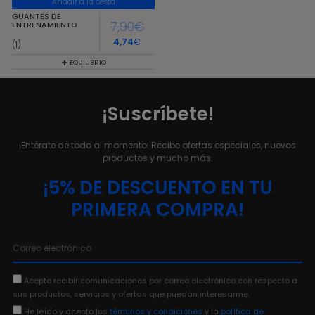
Añadir a la cesta
GUANTES DE
7,90
€
ENTRENAMIENTO
4,74
€
(1)
+
EQUILIBRIO
¡Suscríbete!
¡Entérate de todo al momento! Recibe ofertas especiales, nuevos
productos y mucho más.
¡5% DE DESCUENTO EN TU
PRIMERA COMPRA!
Acepto recibir comunicaciones por correo electrónico con respecto a
sus productos, servicios y ofertas que puedan interesarme.
He leído y acepto los
términos y condiciones
y la
política de