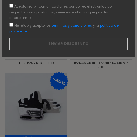
Acepto recibir comunicaciones por correo electrónico con
respecto a sus productos, servicios y ofertas que puedan
interesarme.
He leído y acepto los
términos y condiciones
y la
política de
privacidad
.
Producto agotado
Producto agotado
SET BANDAS DE
BANCO DE
4,90
€
79,00
€
RESISTENCIA 60 CM X
MUSCULACIÓN
5 CM
2,45
€
39,50
€
+
BANCOS DE ENTRENAMIENTO, STEPS Y
FUERZA Y RESISTENCIA
SUELOS
-40%