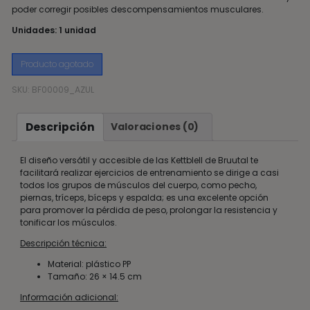
poder corregir posibles descompensamientos musculares.
Unidades: 1 unidad
Producto agotado
SKU:
BF00009_AZUL
Descripción
Valoraciones (0)
El diseño versátil y accesible de las Kettblell de Bruutal te
facilitará realizar ejercicios de entrenamiento se dirige a casi
todos los grupos de músculos del cuerpo, como pecho,
piernas, tríceps, bíceps y espalda; es una excelente opción
para promover la pérdida de peso, prolongar la resistencia y
tonificar los músculos.
Descripción técnica:
Material: plástico PP
Tamaño: 26 × 14.5 cm
Información adicional: