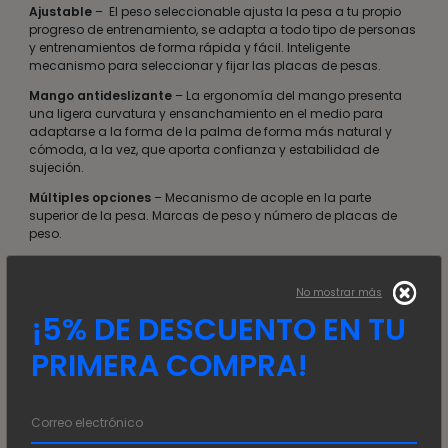
Ajustable
– El peso seleccionable ajusta la pesa a tu propio
progreso de entrenamiento, se adapta a todo tipo de personas
y entrenamientos de forma rápida y fácil. Inteligente
mecanismo para seleccionar y fijar las placas de pesas.
Mango antideslizante
– La ergonomía del mango presenta
una ligera curvatura y ensanchamiento en el medio para
adaptarse a la forma de la palma de forma más natural y
cómoda, a la vez, que aporta confianza y estabilidad de
sujeción.
Múltiples opciones
– Mecanismo de acople en la parte
superior de la pesa. Marcas de peso y número de placas de
peso.
Gimnasio en casa
– La multifuncionalidad sustituye
cinco pesas individuales, ahorrando espacio y dinero.
No mostrar más
¡5% DE DESCUENTO EN TU
También te recomendamos…
PRIMERA COMPRA!
-50%
-50%